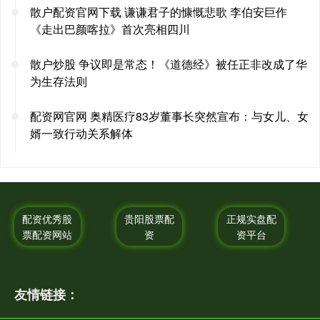
散户配资官网下载 谦谦君子的慷慨悲歌 李伯安巨作
《走出巴颜喀拉》首次亮相四川
散户炒股 争议即是常态！《道德经》被任正非改成了华
为生存法则
配资网官网 奥精医疗83岁董事长突然宣布：与女儿、女
婿一致行动关系解体
配资优秀股
贵阳股票配
正规实盘配
票配资网站
资
资平台
友情链接：