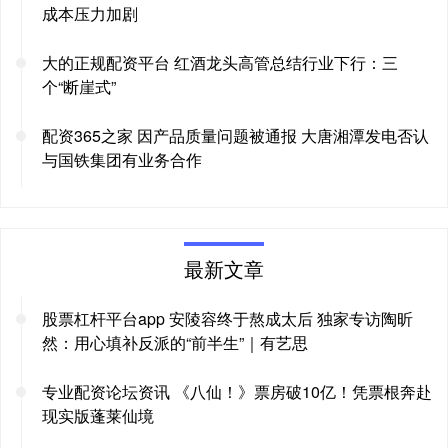
成本压力加剧
大的正规配资平台 红酒龙头高管总结行业下行：三
个“断崖式”
配资365之家 因产品质量问题被通报 大唐湘潭发电否认
与国铁集团有业务合作
最新文章
股票杠杆平台app 安陵容终于熬成太后 独家专访陶昕
然：用心填补反派的“前半生”｜有艺思
专业配资论坛资讯 《八仙！》票房破10亿！凭票根奔赴
现实版蓬莱仙境