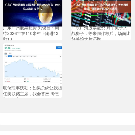
广东广州股票配资 刘俊茜：期
广东广州股票配资 野牛救子大
待2026年在110米栏上跑进13
战狮子，等来同伴救兵，场面比
秒10
好莱坞大片还燃！
广东广州股票配资 不装了！美
联储理事沃勒：如果总统让我担
任美联储主席，我会答应 降息
立场坚定